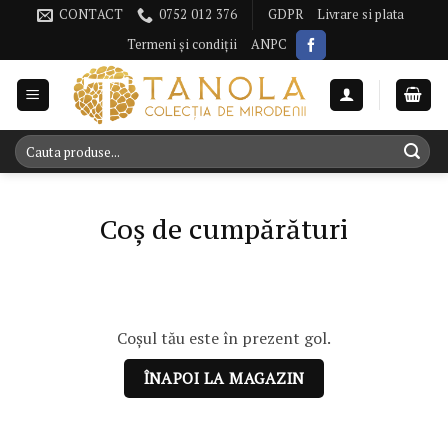
Omiteți
CONTACT
0752 012 376
GDPR
Livrare si plata
conținutul
Termeni și condiții
ANPC
Caută
după:
Coş de cumpărături
Coșul tău este în prezent gol.
ÎNAPOI LA MAGAZIN