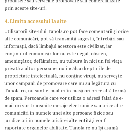
produsele sau serviciile promovate sau comercializate
prin aceste site-uri.
4. Limita accesului la site
Utilizatorii site-ului Tanola.ro pot face comentarii şi orice
alte comunicări, pot să transmită sugestii, întrebări sau
informaţii, dacă limbajul acestora este civilizat, iar
conţinutul comunicărilor nu este ilegal, obscen,
ameninţător, defăimător, nu tulbura în nici un fel viaţa
privată a altor persoane, nu încălca drepturile de
proprietate intelectuală, nu conţine viruşi, nu serveşte
unor campanii de promovare care nu au legătură cu
Tanola.ro, nu sunt e-mailuri în masă ori orice altă formă
de spam. Persoanele care vor utiliza o adresă falsă de e-
mail ori vor transmite mesaje electronice sau orice alte
comunicări în numele unei alte persoane fizice sau
juridice ori în numele oricărei alte entităţi vor fi
raportate organelor abilitate. Tanola.ro nu îşi asumă