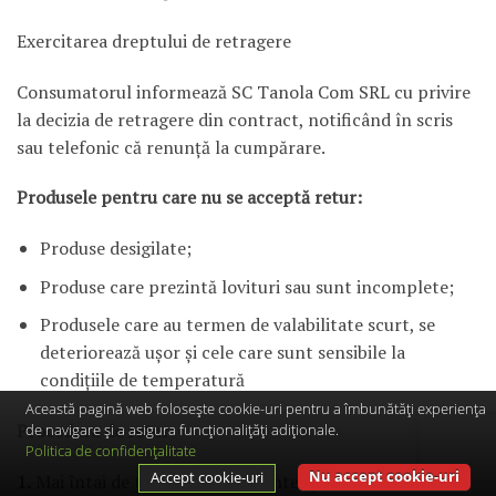
Exercitarea dreptului de retragere
Consumatorul informează SC Tanola Com SRL cu privire
la decizia de retragere din contract, notificând în scris
sau telefonic că renunță la cumpărare.
Produsele pentru care nu se acceptă retur:
Produse desigilate;
Produse care prezintă lovituri sau sunt incomplete;
Produsele care au termen de valabilitate scurt, se
deteriorează ușor și cele care sunt sensibile la
condițiile de temperatură
Această pagină web folosește cookie-uri pentru a îmbunătăți experiența
Procedura de retur
de navigare și a asigura funcționalițăți adiționale.
Politica de confidențalitate
Nu accept cookie-uri
Accept cookie-uri
1.
Mai întai de toate, se va face intenția de retur printr-o