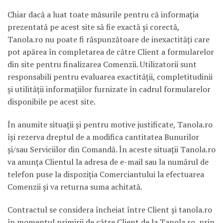
Chiar dacă a luat toate măsurile pentru că informaţia
prezentată pe acest site să fie exactă şi corectă,
Tanola.ro nu poate fi răspunzătoare de inexactităţi care
pot apărea în completarea de către Client a formularelor
din site pentru finalizarea Comenzii. Utilizatorii sunt
responsabili pentru evaluarea exactităţii, completitudinii
şi utilităţii informaţiilor furnizate în cadrul formularelor
disponibile pe acest site.
În anumite situaţii şi pentru motive justificate, Tanola.ro
îşi rezerva dreptul de a modifica cantitatea Bunurilor
şi/sau Serviciilor din Comandă. În aceste situaţii Tanola.ro
va anunţa Clientul la adresa de e-mail sau la numărul de
telefon puse la dispoziţia Comerciantului la efectuarea
Comenzii şi va returna suma achitată.
Contractul se considera încheiat între Client şi tanola.ro
în momentul primirii de către Client de la Tanola.ro, prin