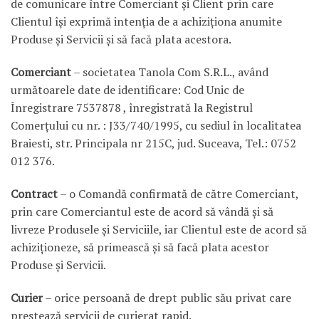
de comunicare între Comerciant şi Client prin care
Clientul îşi exprimă intenţia de a achiziţiona anumite
Produse şi Servicii şi să facă plata acestora.
Comerciant
– societatea Tanola Com S.R.L., având
următoarele date de identificare: Cod Unic de
Înregistrare 7537878 , înregistrată la Registrul
Comerţului cu nr. : J33/740/1995, cu sediul în localitatea
Braiesti, str. Principala nr 215C, jud. Suceava, Tel.: 0752
012 376.
Contract
– o Comandă confirmată de către Comerciant,
prin care Comerciantul este de acord să vândă şi să
livreze Produsele şi Serviciile, iar Clientul este de acord să
achiziţioneze, să primească şi să facă plata acestor
Produse şi Servicii.
Curier
– orice persoană de drept public său privat care
prestează servicii de curierat rapid.