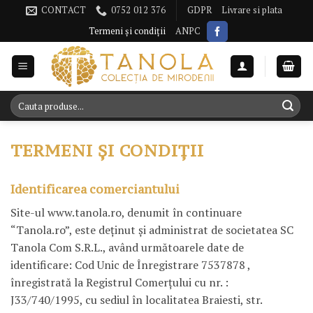
Omiteți
CONTACT
0752 012 376
GDPR
Livrare si plata
conținutul
Termeni și condiții
ANPC
Caută
după:
TERMENI ȘI CONDIȚII
Identificarea comerciantului
Site-ul www.tanola.ro, denumit în continuare
“Tanola.ro”, este deţinut şi administrat de societatea SC
Tanola Com S.R.L., având următoarele date de
identificare: Cod Unic de Înregistrare 7537878 ,
înregistrată la Registrul Comerţului cu nr. :
J33/740/1995, cu sediul în localitatea Braiesti, str.