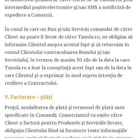
intermediul poștei electronice şi/sau SMS a notificării de
expediere a Comenzii.
În cazul în care un Bun şi/său Serviciu comandat de către
Client nu poate fi livrat de către Tanola.ro, ne obligăm să
informăm Clientul asupra acestui fapt şi să returnăm în
contul Clientului contravaloarea Bunului şi/sau
Serviciului, în termen de maxim 30 zile de la data la care
Tanola.ro a luat la cunoştinţă acest fapt sau de la data la
care Clientul şi-a exprimat în mod expres intenţia de
reziliere a Contractului.
9. Facturare – plăți
Preţul, modalitatea de plată şi termenul de plată sunt
specificate în Comandă. Comerciantul va emite către
Client o factură pentru Produsele şi Serviciile livrate,
obligaţia Clientului fiind să furnizeze toate informaţiile
necesare emiterii facturii conform cu legislaţia în vigoare.