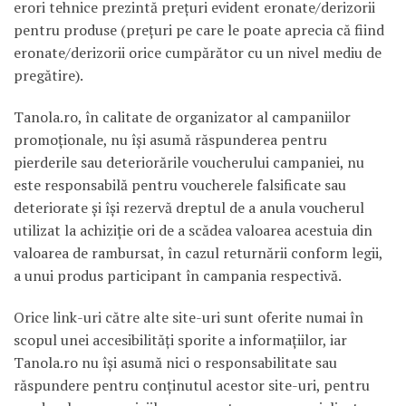
erori tehnice prezintă preţuri evident eronate/derizorii
pentru produse (preţuri pe care le poate aprecia că fiind
eronate/derizorii orice cumpărător cu un nivel mediu de
pregătire).
Tanola.ro, în calitate de organizator al campaniilor
promoţionale, nu îşi asumă răspunderea pentru
pierderile sau deteriorările voucherului campaniei, nu
este responsabilă pentru voucherele falsificate sau
deteriorate şi îşi rezervă dreptul de a anula voucherul
utilizat la achiziţie ori de a scădea valoarea acestuia din
valoarea de rambursat, în cazul returnării conform legii,
a unui produs participant în campania respectivă.
Orice link-uri către alte site-uri sunt oferite numai în
scopul unei accesibilităţi sporite a informaţiilor, iar
Tanola.ro nu îşi asumă nici o responsabilitate sau
răspundere pentru conţinutul acestor site-uri, pentru