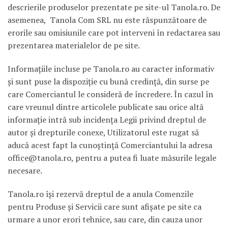
descrierile produselor prezentate pe site-ul Tanola.ro. De
asemenea, Tanola Com SRL nu este răspunzătoare de
erorile sau omisiunile care pot interveni în redactarea sau
prezentarea materialelor de pe site.
Informaţiile incluse pe Tanola.ro au caracter informativ
şi sunt puse la dispoziţie cu bună credinţă, din surse pe
care Comerciantul le consideră de încredere. În cazul în
care vreunul dintre articolele publicate sau orice altă
informaţie intră sub incidenţa Legii privind dreptul de
autor şi drepturile conexe, Utilizatorul este rugat să
aducă acest fapt la cunoştinţă Comerciantului la adresa
office@tanola.ro, pentru a putea fi luate măsurile legale
necesare.
Tanola.ro îşi rezervă dreptul de a anula Comenzile
pentru Produse şi Servicii care sunt afişate pe site ca
urmare a unor erori tehnice, sau care, din cauza unor