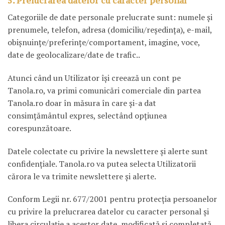
5. Prelucrarea datelor cu caracter personal
Categoriile de date personale prelucrate sunt: numele şi
prenumele, telefon, adresa (domiciliu/reşedinţa), e-mail,
obişnuinţe/preferinţe/comportament, imagine, voce,
date de geolocalizare/date de trafic..
Atunci când un Utilizator îşi creează un cont pe
Tanola.ro, va primi comunicări comerciale din partea
Tanola.ro doar în măsura în care şi-a dat
consimţământul expres, selectând opţiunea
corespunzătoare.
Datele colectate cu privire la newslettere şi alerte sunt
confidenţiale. Tanola.ro va putea selecta Utilizatorii
cărora le va trimite newslettere şi alerte.
Conform Legii nr. 677/2001 pentru protecţia persoanelor
cu privire la prelucrarea datelor cu caracter personal şi
libera circulaţie a acestor date, modificată şi completată,