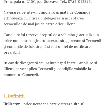
Principala nr 215C, jud. Suceava, Tel.: 0752-012376.
Navigarea pe site-ul Tanola.ro urmată de Comandă
echivalează cu citirea, înţelegerea şi acceptarea
termenilor de mai jos de către orice Client.
Tanola.ro îşi rezerva dreptul de a schimba şi actualiza în
orice moment conţinutul acestui site, precum şi Termenii
şi condiţiile de folosire, fără nici un fel de notificare
prealabilă.
În caz de divergentă sau neînţelegeri între Tanola.ro şi
Client, se vor aplica Termenii şi condiţiile valabile la
momentul Comenzii.
1. Definiţii
Utilizator
– orice persoană care vizitează site-ul