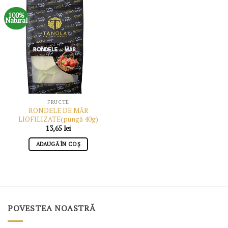
100%
Natural
FRUCTE
RONDELE DE MĂR
LIOFILIZATE(pungă 40g)
13,65
lei
ADAUGĂ ÎN COȘ
POVESTEA NOASTRĂ